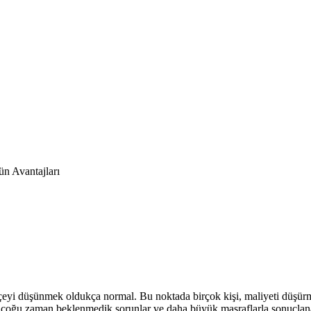
ün Avantajları
tçeyi düşünmek oldukça normal. Bu noktada birçok kişi, maliyeti düşürm
 çoğu zaman beklenmedik sorunlar ve daha büyük masraflarla sonuçlanabili