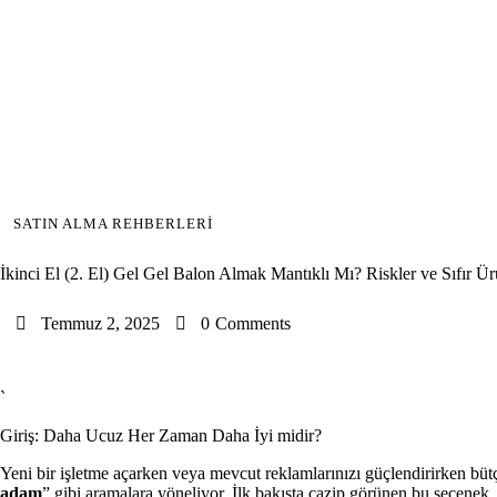
SATIN ALMA REHBERLERI
İkinci El (2. El) Gel Gel Balon Almak Mantıklı Mı? Riskler ve Sıfır Ür
Temmuz 2, 2025
0
Comments
`
Giriş: Daha Ucuz Her Zaman Daha İyi midir?
Yeni bir işletme açarken veya mevcut reklamlarınızı güçlendirirken bü
adam
” gibi aramalara yöneliyor. İlk bakışta cazip görünen bu seçenek,