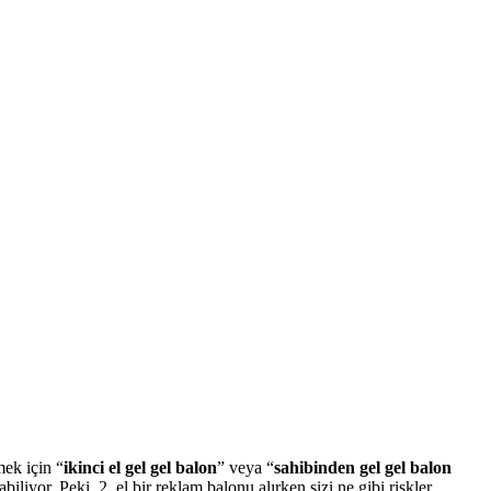
ek için “
ikinci el gel gel balon
” veya “
sahibinden gel gel balon
yor. Peki, 2. el bir reklam balonu alırken sizi ne gibi riskler