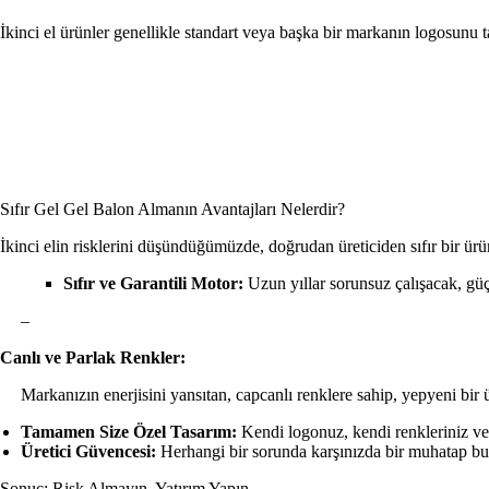
İkinci el ürünler genellikle standart veya başka bir markanın logosunu t
Sıfır Gel Gel Balon Almanın Avantajları Nelerdir?
İkinci elin risklerini düşündüğümüzde, doğrudan üreticiden sıfır bir ürü
Sıfır ve Garantili Motor:
Uzun yıllar sorunsuz çalışacak, güç
–
Canlı ve Parlak Renkler:
Markanızın enerjisini yansıtan, capcanlı renklere sahip, yepyeni bir ür
Tamamen Size Özel Tasarım:
Kendi logonuz, kendi renkleriniz ve k
Üretici Güvencesi:
Herhangi bir sorunda karşınızda bir muhatap bulu
Sonuç: Risk Almayın, Yatırım Yapın